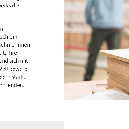
werks des
um
auch um
ilnehmerinnen
t, ihre
und sich mit
 Wettbewerb
dern stärkt
ehrnenden.