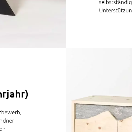
selbstständig
Unterstützun
hrjahr)
ttbewerb,
ündner
len