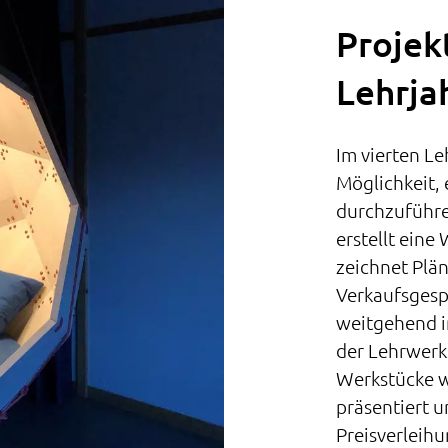
Projekt
Lehrja
Im vierten Le
Möglichkeit, 
durchzuführe
erstellt eine 
zeichnet Plän
Verkaufsgespr
weitgehend in
der Lehrwerks
Werkstücke w
präsentiert u
Preisverleihu