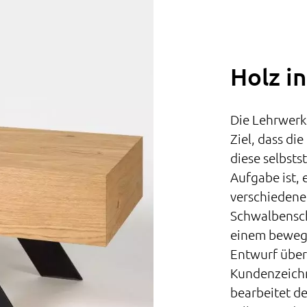
Holz in
Die Lehrwerks
Ziel, dass di
diese selbsts
Aufgabe ist,
verschiedene
Schwalbensch
einem bewegl
Entwurf über
Kundenzeichn
bearbeitet de