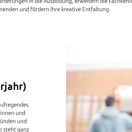
rderungen in die Ausbildung, erweitern die Fachkenn
nenden und fördern ihre kreative Entfaltung.
rjahr)
 aufregendes
rinnen und
dbünden und
b steht ganz