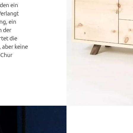
nden ein
Verlangt
ng, ein
n der
tet die
 aber keine
 Chur